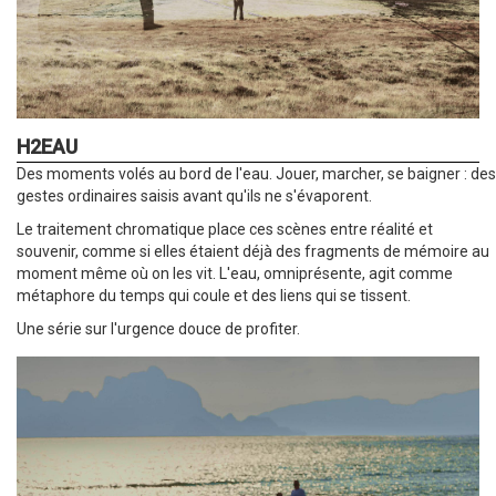
H2EAU
Description
Des moments volés au bord de l'eau. Jouer, marcher, se baigner : des
du
gestes ordinaires saisis avant qu'ils ne s'évaporent.
projet
Le traitement chromatique place ces scènes entre réalité et
souvenir, comme si elles étaient déjà des fragments de mémoire au
moment même où on les vit. L'eau, omniprésente, agit comme
métaphore du temps qui coule et des liens qui se tissent.
Une série sur l'urgence douce de profiter.
Entete
Photo
du
projet