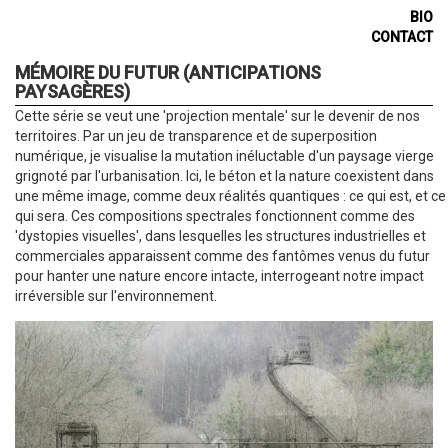
Navigation
BIO
CONTACT
principale
MÉMOIRE DU FUTUR (ANTICIPATIONS
PAYSAGÈRES)
Description
Cette série se veut une 'projection mentale' sur le devenir de nos
du
territoires.
Par un jeu de transparence et de superposition
projet
numérique, je visualise la mutation inéluctable d'un paysage vierge
grignoté par l'urbanisation. Ici, le béton et la nature coexistent dans
une même image, comme deux réalités quantiques : ce qui est, et ce
qui sera. Ces compositions spectrales fonctionnent comme des
'dystopies visuelles', dans lesquelles les structures industrielles et
commerciales apparaissent comme des fantômes venus du futur
pour hanter une nature encore intacte, interrogeant notre impact
irréversible sur l'environnement.
Entete
Photo
du
projet