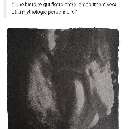
d'une histoire qui flotte entre le document vécu
et la mythologie personnelle."
Entete
Photo
du
projet