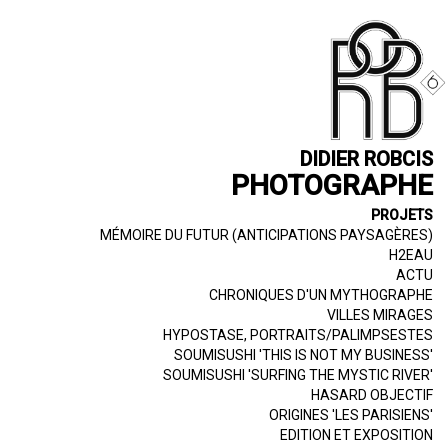
Aller
au
contenu
principal
DIDIER ROBCIS
PHOTOGRAPHE
PROJETS
Entete
MÉMOIRE DU FUTUR (ANTICIPATIONS PAYSAGÈRES)
H2EAU
projets
ACTU
CHRONIQUES D'UN MYTHOGRAPHE
VILLES MIRAGES
HYPOSTASE, PORTRAITS/PALIMPSESTES
SOUMISUSHI 'THIS IS NOT MY BUSINESS'
SOUMISUSHI 'SURFING THE MYSTIC RIVER'
HASARD OBJECTIF
ORIGINES 'LES PARISIENS'
EDITION ET EXPOSITION